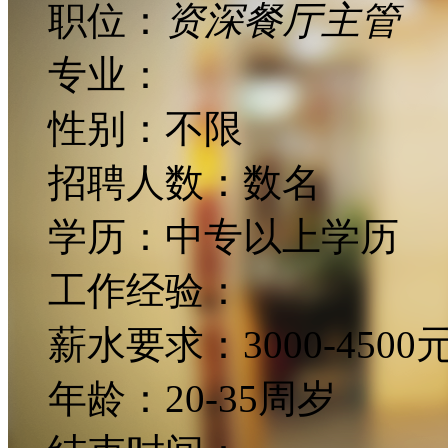
职位：
资深餐厅主管
专业：
性别：
不限
招聘人数：
数名
学历：
中专以上学历
工作经验：
薪水要求：
3000-4500
年龄：
20-35周岁