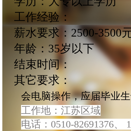
学历：
大专以上学历
工作经验：
薪水要求：
2500-3500
年龄：
35岁以下
结束时间：
其它要求：
会电脑操作，应届毕业生
工作地：江苏区域
电话：
0510-82691376
、
1