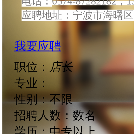
电话：
0574-87282182，1
应聘地址：宁波市海曙区
我要应聘
职位：
店长
专业：
性别：
不限
招聘人数：
数名
学历：
中专以上