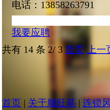
电话：13858263791
我要应聘
共有 14 条 2/ 3
首页
上一
首页
|
关于顺旺基
|
连锁