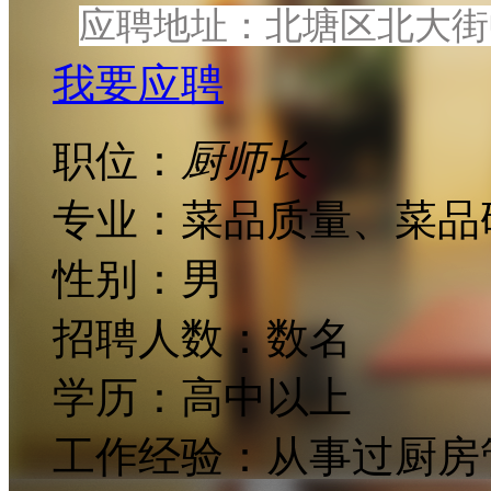
应聘地址：北塘区北大街中
我要应聘
职位：
厨师长
专业：
菜品质量、菜品
性别：
男
招聘人数：
数名
学历：
高中以上
工作经验：
从事过厨房